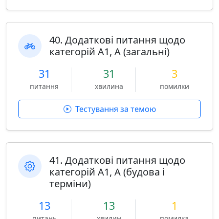
40. Додаткові питання щодо
категорій A1, A (загальні)
31
31
3
питання
хвилина
помилки
Тестування за темою
41. Додаткові питання щодо
категорій A1, A (будова і
терміни)
13
13
1
питань
хвилин
помилка