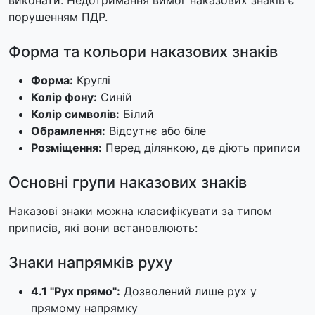
виконати. Недотримання вимог наказових знаків є
порушенням ПДР.
Форма та кольори наказових знаків
Форма:
Круглі
Колір фону:
Синій
Колір символів:
Білий
Обрамлення:
Відсутнє або біле
Розміщення:
Перед ділянкою, де діють приписи
Основні групи наказових знаків
Наказові знаки можна класифікувати за типом
приписів, які вони встановлюють:
Знаки напрямків руху
4.1 "Рух прямо":
Дозволений лише рух у
прямому напрямку