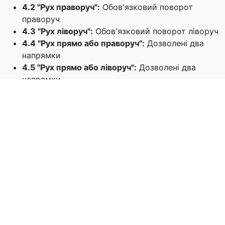
4.2 "Рух праворуч":
Обов'язковий поворот
праворуч
4.3 "Рух ліворуч":
Обов'язковий поворот ліворуч
4.4 "Рух прямо або праворуч":
Дозволені два
напрямки
4.5 "Рух прямо або ліворуч":
Дозволені два
напрямки
4.6 "Рух праворуч або ліворуч":
Заборонений
рух прямо
Об'їзд перешкод
4.7 "Об'їзд перешкоди з правого боку":
Обов'язковий правий об'їзд
4.8 "Об'їзд перешкоди з лівого боку":
Обов'язковий лівий об'їзд
4.9 "Об'їзд перешкоди з правого або лівого
боку":
Вибір напрямку об'їзду