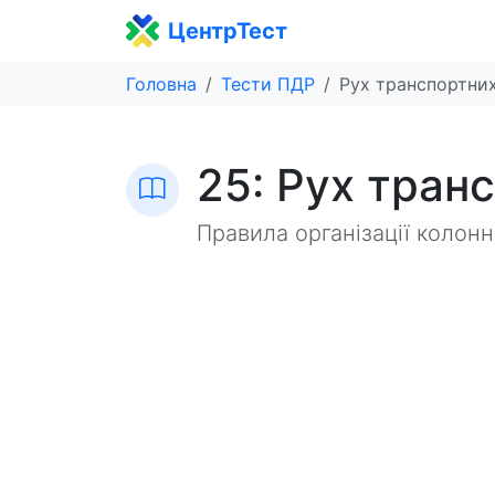
ЦентрТест
Головна
Тести ПДР
Рух транспортних
25: Рух тран
Правила організації колон