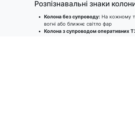
Розпізнавальні знаки колон
Колона без супроводу:
На кожному тр
вогні або ближнє світло фар
Колона з супроводом оперативних Т
встановлюється розпізнавальний зна
При зупинці:
На всіх транспортних за
сигналізація
Правила розміщення на дор
Колона повинна рухатися лише в один ря
за винятком випадків, коли її супроводж
руху колони та дистанція між транспор
або за режимом руху головної машини.
Організація колони без суп
Рух зі швидкістю не більше 50 км/год