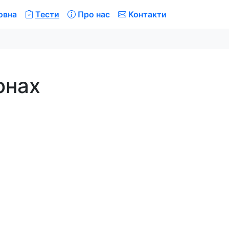
овна
Тести
Про нас
Контакти
онах