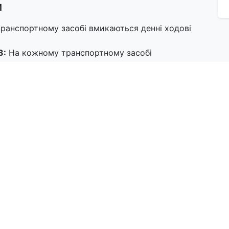
и
анспортному засобі вмикаються денні ходові
З:
На кожному транспортному засобі
к "Колона"
собах колони вмикається аварійна світлова
озі
д якнайближче до правого краю проїзної частини,
ують оперативні транспортні засоби. Швидкість
тними засобами встановлюються старшим колони
роводу