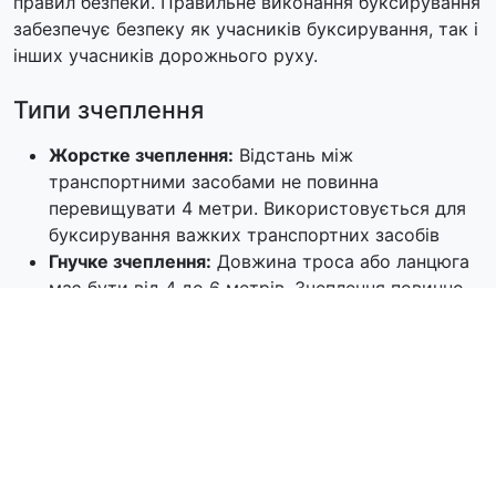
правил безпеки. Правильне виконання буксирування
забезпечує безпеку як учасників буксирування, так і
інших учасників дорожнього руху.
Типи зчеплення
Жорстке зчеплення:
Відстань між
транспортними засобами не повинна
перевищувати 4 метри. Використовується для
буксирування важких транспортних засобів
Гнучке зчеплення:
Довжина троса або ланцюга
має бути від 4 до 6 метрів. Зчеплення повинно
бути позначене сигнальними щитками або
прапорцями
Вимоги до транспортних засобів
При буксируванні з несправною гальмовою
системою на жорсткому зчепленні фактична маса
буксируваного транспортного засобу не повинна