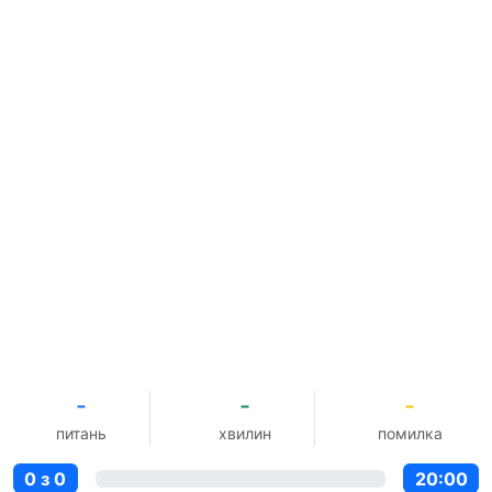
-
-
-
питань
хвилин
помилка
0 з 0
20:00