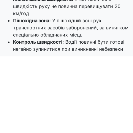
швидкість руху не повинна перевищувати 20
км/год
Пішохідна зона:
У пішохідній зоні рух
транспортних засобів заборонений, за винятком
спеціально обладнаних місць
Контроль швидкості:
Водії повинні бути готові
негайно зупинитися при виникненні небезпеки
Права пішоходів у житловій зоні
У житловій зоні пішоходи мають переваги у русі.
Вони можуть користуватися всією шириною
проїжджої частини, але не повинні створювати
безпідставних перешкод для руху транспортних
засобів. Водії зобов'язані надавати перевагу
пішоходам.
Заборони у житловій зоні