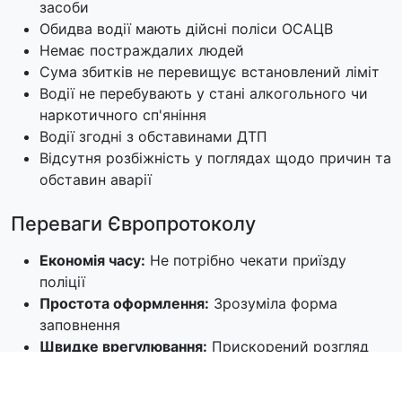
засоби
Обидва водії мають дійсні поліси ОСАЦВ
Немає постраждалих людей
Сума збитків не перевищує встановлений ліміт
Водії не перебувають у стані алкогольного чи
наркотичного сп'яніння
Водії згодні з обставинами ДТП
Відсутня розбіжність у поглядах щодо причин та
обставин аварії
Переваги Європротоколу
Економія часу:
Не потрібно чекати приїзду
поліції
Простота оформлення:
Зрозуміла форма
заповнення
Швидке врегулювання:
Прискорений розгляд
страховою компанією
Зменшення заторів:
Швидке звільнення