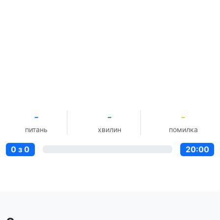
-
-
-
питань
хвилин
помилка
0 з 0
20:00