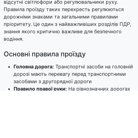
відсутні світлофори або регулювальники руху.
Правила проїзду таких перехресть регулюються
дорожніми знаками та загальними правилами
пріоритету. Це один з найважливіших розділів ПДР,
знання якого критично важливе для безпечного
водіння.
Основні правила проїзду
Головна дорога:
Транспортні засоби на головній
дорозі мають перевагу перед транспортними
засобами з другорядної дороги
Правило правої руки:
На рівнозначних дорогах
пропускати транспортні засоби, що
наближаються справа
Поворот ліворуч:
При повороті ліворуч
пропускати зустрічні транспортні засоби та
пішоходів
Перевага трамваю:
Трамвай має перевагу на