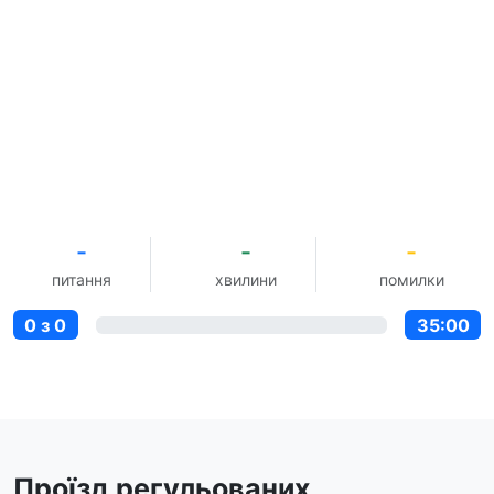
-
-
-
питання
хвилини
помилки
0 з 0
35:00
Проїзд регульованих