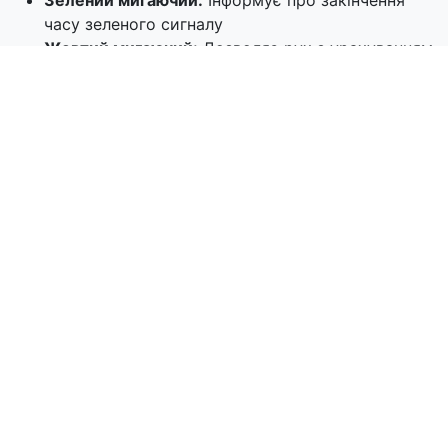
Зелений мигаючий:
Інформує про закінчення
часу зеленого сигналу
Жовтий мигаючий:
Дозволяє рух з урахуванням
правил проїзду нерегульованих перехресть
Сигнали регулювальника
Сигнали регулювальника мають пріоритет над
сигналами світлофора та дорожніми знаками.
Основні сигнали: піднята вгору рука - заборона руху
для всіх; витягнуті в сторони або опущені руки -
дозволено рух прямо та праворуч; витягнута вперед
рука - складний сигнал з різними значеннями.
Правила проїзду
При повороті ліворуч або розвороті на перехресті
водій повинен пропустити транспортні засоби, що
рухаються зустрічно прямо або повертають
праворуч, а також пішоходів, що переходять