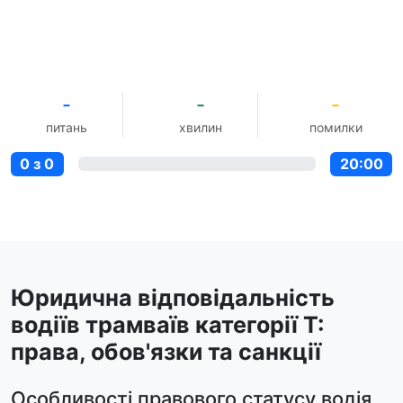
-
-
-
питань
хвилин
помилки
0 з 0
20:00
Юридична відповідальність
водіїв трамваїв категорії Т:
права, обов'язки та санкції
Особливості правового статусу водія